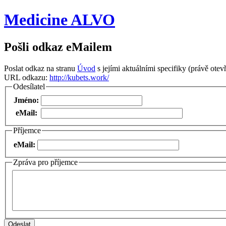
Medicine ALVO
Pošli odkaz eMailem
Poslat odkaz na stranu
Úvod
s jejími aktuálními specifiky (právě otevř
URL odkazu:
http://kubets.work/
Odesílatel
Jméno:
eMail:
Příjemce
eMail:
Zpráva pro příjemce