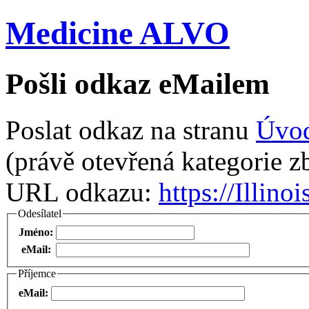
Medicine ALVO
Pošli odkaz eMailem
Poslat odkaz na stranu
Úvo
(právě otevřená kategorie zb
URL odkazu:
https://Illin
Odesílatel
Jméno:
eMail:
Příjemce
eMail: