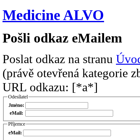
Medicine ALVO
Pošli odkaz eMailem
Poslat odkaz na stranu
Úvo
(právě otevřená kategorie zb
URL odkazu: [*a*]
Odesílatel
Jméno:
eMail:
Příjemce
eMail: