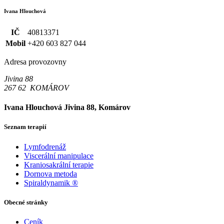
Ivana Hlouchová
IČ
40813371
Mobil
+420 603 827 044
Adresa provozovny
Jivina 88
267 62 KOMÁROV
Ivana Hlouchová
Jivina 88, Komárov
Seznam terapií
Lymfodrenáž
Viscerální manipulace
Kraniosakrální terapie
Dornova metoda
Spiraldynamik ®
Obecné stránky
Ceník