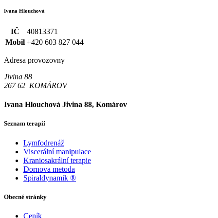
Ivana Hlouchová
IČ
40813371
Mobil
+420 603 827 044
Adresa provozovny
Jivina 88
267 62 KOMÁROV
Ivana Hlouchová
Jivina 88, Komárov
Seznam terapií
Lymfodrenáž
Viscerální manipulace
Kraniosakrální terapie
Dornova metoda
Spiraldynamik ®
Obecné stránky
Ceník