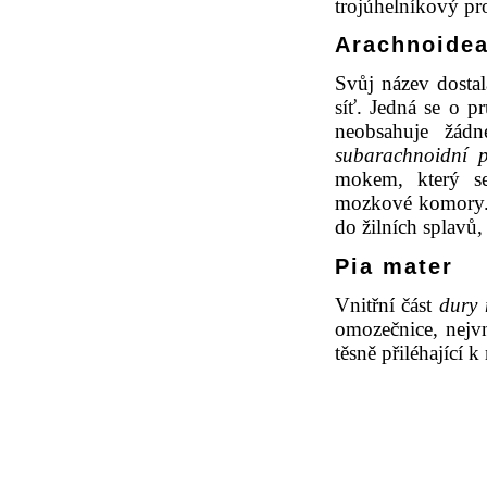
trojúhelníkový pro
Arachnoidea
Svůj název dostal
síť. Jedná se o p
neobsahuje žád
subarachnoidní p
mokem, který s
mozkové komory.
do žilních splavů
Pia mater
Vnitřní část
dury 
omozečnice, nejvn
těsně přiléhající