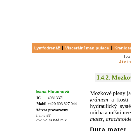
Lymfodrenáž
Viscerální manipulace
Kraniosa
Iv
Jivi
I.4.2.
Mozkov
Kontakty
Ivana Hlouchová
Mozkové pleny js
IČ
40813371
krániem
a kostí
Mobil
+420 603 827 044
hydraulický sys
Adresa provozovny
mícha a míšní ner
Jivina 88
mater
,
arachnoid
267 62 KOMÁROV
Dura mater