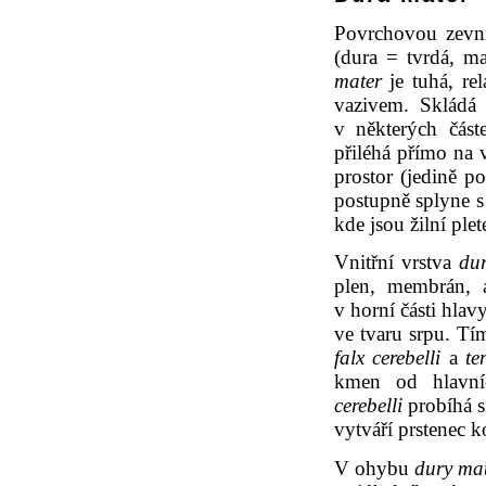
Povrchovou zevní
(dura = tvrdá, ma
mater
je tuhá, re
vazivem. Skládá 
v některých část
přiléhá přímo na v
prostor (jedině p
postupně splyne 
kde jsou žilní plet
Vnitřní vrstva
du
plen, membrán,
v horní části hlavy
ve tvaru srpu. Tí
falx cerebelli
a
te
kmen od hlavní
cerebelli
probíhá s
vytváří prstenec 
V ohybu
dury ma