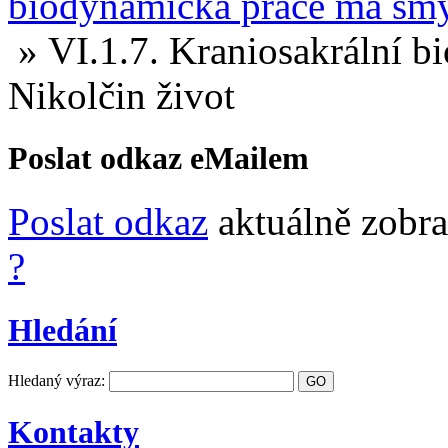
biodynamická práce má smys
»
VI.1.7.
Kraniosakrální bi
Nikolčin život
Poslat odkaz eMailem
Poslat odkaz
aktuálně zobra
?
Hledání
Hledaný výraz:
Kontakty