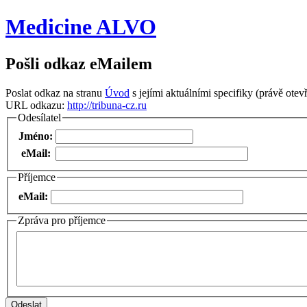
Medicine ALVO
Pošli odkaz eMailem
Poslat odkaz na stranu
Úvod
s jejími aktuálními specifiky (právě otevř
URL odkazu:
http://tribuna-cz.ru
Odesílatel
Jméno:
eMail:
Příjemce
eMail:
Zpráva pro příjemce