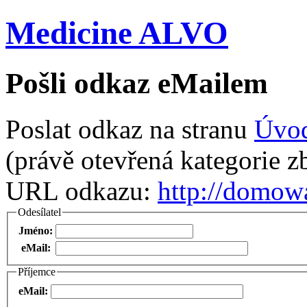
Medicine ALVO
Pošli odkaz eMailem
Poslat odkaz na stranu
Úvo
(právě otevřená kategorie zb
URL odkazu:
http://domow
Odesílatel
Jméno:
eMail:
Příjemce
eMail: