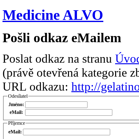
Medicine ALVO
Pošli odkaz eMailem
Poslat odkaz na stranu
Úvo
(právě otevřená kategorie zb
URL odkazu:
http://gelati
Odesílatel
Jméno:
eMail:
Příjemce
eMail: