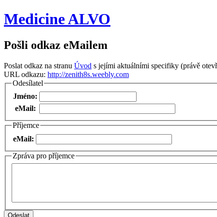
Medicine ALVO
Pošli odkaz eMailem
Poslat odkaz na stranu
Úvod
s jejími aktuálními specifiky (právě otevř
URL odkazu:
http://zenith8s.weebly.com
Odesílatel
Jméno:
eMail:
Příjemce
eMail:
Zpráva pro příjemce