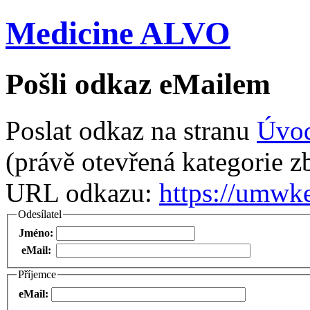
Medicine ALVO
Pošli odkaz eMailem
Poslat odkaz na stranu
Úvo
(právě otevřená kategorie zb
URL odkazu:
https://umwk
Odesílatel
Jméno:
eMail:
Příjemce
eMail: