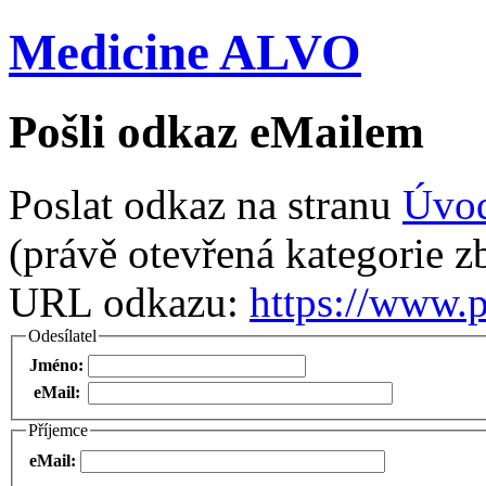
Medicine ALVO
Pošli odkaz eMailem
Poslat odkaz na stranu
Úvo
(právě otevřená kategorie zb
URL odkazu:
https://www.
Odesílatel
Jméno:
eMail:
Příjemce
eMail: